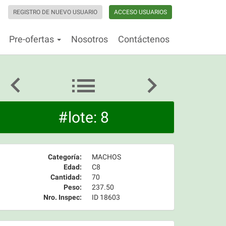
REGISTRO DE NUEVO USUARIO
ACCESO USUARIOS
Pre-ofertas
Nosotros
Contáctenos
#lote: 8
Categoría:
MACHOS
Edad:
C8
Cantidad:
70
Peso:
237.50
Nro. Inspec:
ID 18603