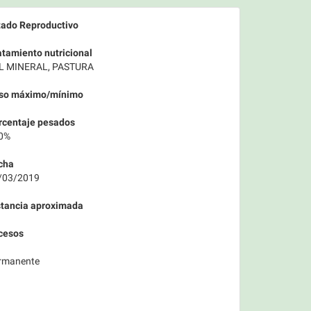
tado Reproductivo
atamiento nutricional
L MINERAL, PASTURA
so máximo/mínimo
rcentaje pesados
0%
cha
/03/2019
stancia aproximada
cesos
rmanente