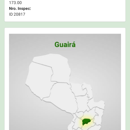
173.00
Nro. Inspec:
ID 20817