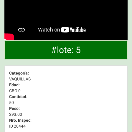
#lote: 5
Categoría:
VAQUILLAS
Edad:
CBO 0
Cantidad:
50
Peso:
293.00
Nro. Inspec:
ID 20444