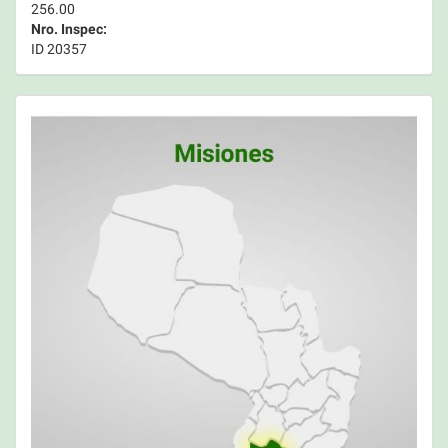
256.00
Nro. Inspec:
ID 20357