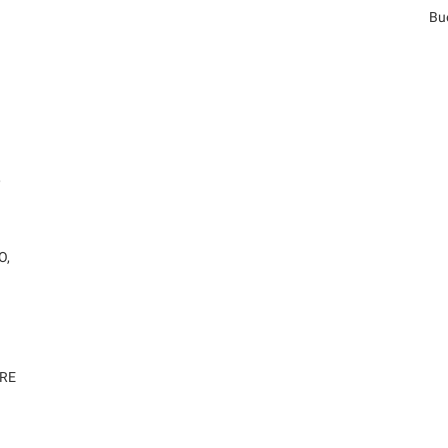
Bu
,
O,
DRE