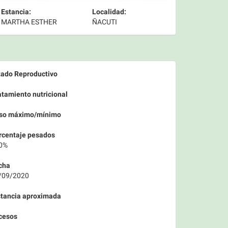
Estancia:
Localidad:
MARTHA ESTHER
ÑACUTI
tado Reproductivo
atamiento nutricional
so máximo/mínimo
rcentaje pesados
0%
cha
/09/2020
stancia aproximada
cesos