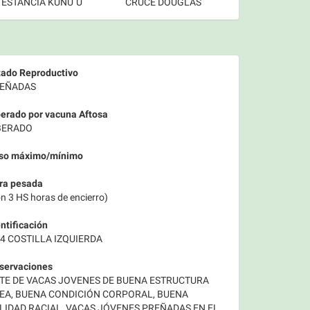
ESTANCIA KUNU´U
CRUCE DOUGLAS
tado Reproductivo
EÑADAS
berado por vacuna Aftosa
BERADO
so máximo/mínimo
ra pesada
n 3 HS horas de encierro)
ntificación
 4 COSTILLA IZQUIERDA
servaciones
TE DE VACAS JOVENES DE BUENA ESTRUCTURA
EA, BUENA CONDICIÓN CORPORAL, BUENA
LIDAD RACIAL, VACAS JÓVENES PREÑADAS EN EL